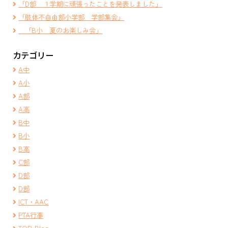
「D部 １学期に頑張ったことを発表しました」
「肢体不自由部小学部 学部集会」
「B小 夏のお楽しみ会」
カテゴリー
A中
A小
A部
A高
B中
B小
B高
C部
D部
D部
ICT・AAC
PTA行事
TOP-Blog