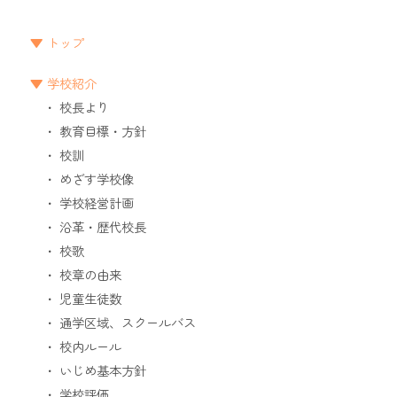
トップ
学校紹介
校長より
教育目標・方針
校訓
めざす学校像
学校経営計画
沿革・歴代校長
校歌
校章の由来
児童生徒数
通学区域、スクールバス
校内ルール
いじめ基本方針
学校評価