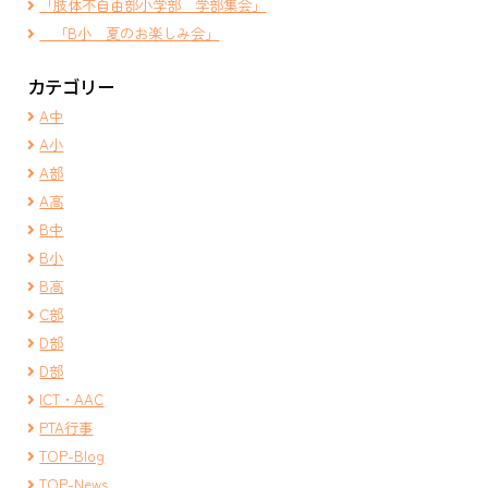
「肢体不自由部小学部 学部集会」
「B小 夏のお楽しみ会」
カテゴリー
A中
A小
A部
A高
B中
B小
B高
C部
D部
D部
ICT・AAC
PTA行事
TOP-Blog
TOP-News