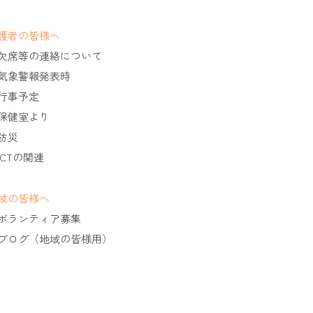
護者の皆様へ
欠席等の連絡について
気象警報発表時
行事予定
保健室より
防災
ICTの関連
域の皆様へ
ボランティア募集
ブログ（地域の皆様用）