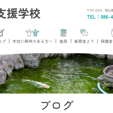
支援学校
〒701-0304 岡
TEL：
086-4
ログ
本校に興味のある方へ
進路
事務室より
保護者
ブログ