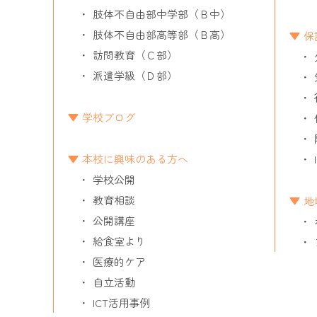
肢体不自由部中学部（Ｂ中）
肢体不自由部高等部（Ｂ高）
保
訪問教育（Ｃ部）
派遣学級（Ｄ部）
学校ブログ
本校に興味のある方へ
学校公開
教育相談
地
公開講座
給食室より
医療的ケア
自立活動
ICT活用事例