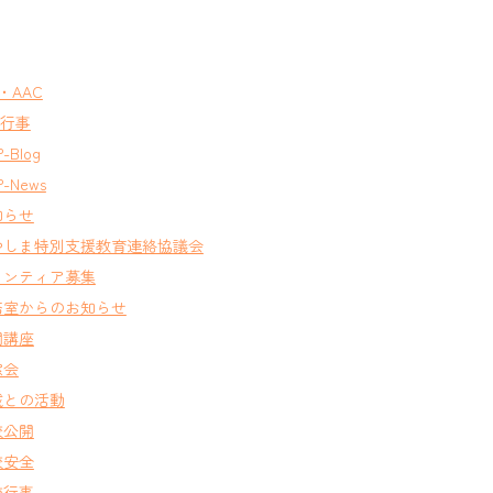
T・AAC
A行事
-Blog
-News
知らせ
やしま特別支援教育連絡協議会
ランティア募集
務室からのお知らせ
開講座
窓会
域との活動
校公開
校安全
校行事