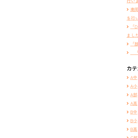
行い
南
を行
「
まし
「
「
カテ
A中
A小
A部
A高
B中
B小
B高
C部