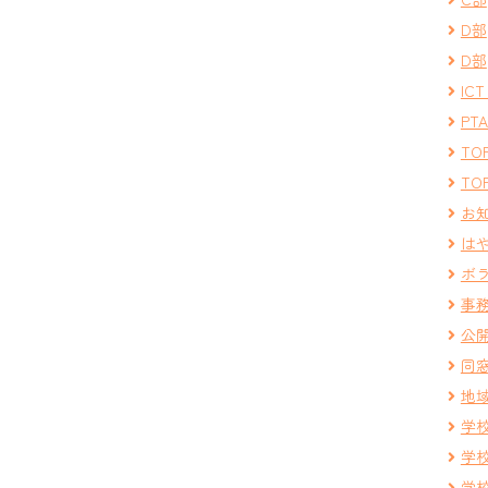
D部
D部
IC
PT
TOP
TOP
お
は
ボ
事
公
同
地
学
学
学