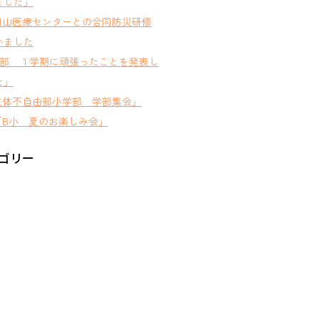
ました」
岡山医療センターとの合同防災研修
いました
D部 １学期に頑張ったことを発表し
た」
肢体不自由部小学部 学部集会」
B小 夏のお楽しみ会」
ゴリー