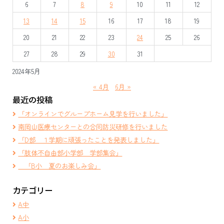
6
7
8
9
10
11
12
シ
13
14
15
16
17
18
19
ョ
20
21
22
23
24
25
26
ン
27
28
29
30
31
2024年5月
« 4月
6月 »
最近の投稿
「オンラインでグループホーム見学を行いました」
南岡山医療センターとの合同防災研修を行いました
「D部 １学期に頑張ったことを発表しました」
「肢体不自由部小学部 学部集会」
「B小 夏のお楽しみ会」
カテゴリー
A中
A小