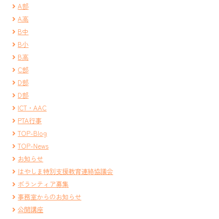
A部
A高
B中
B小
B高
C部
D部
D部
ICT・AAC
PTA行事
TOP-Blog
TOP-News
お知らせ
はやしま特別支援教育連絡協議会
ボランティア募集
事務室からのお知らせ
公開講座