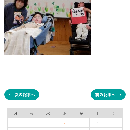
投
稿
ナ
次の記事へ
前の記事へ
ビ
月
火
水
木
金
土
日
ゲ
1
2
3
4
5
ー