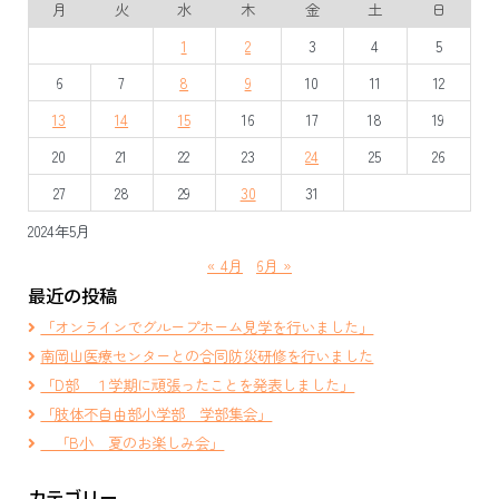
月
火
水
木
金
土
日
1
2
3
4
5
6
7
8
9
10
11
12
13
14
15
16
17
18
19
20
21
22
23
24
25
26
27
28
29
30
31
2024年5月
« 4月
6月 »
最近の投稿
「オンラインでグループホーム見学を行いました」
南岡山医療センターとの合同防災研修を行いました
「D部 １学期に頑張ったことを発表しました」
「肢体不自由部小学部 学部集会」
「B小 夏のお楽しみ会」
カテゴリー