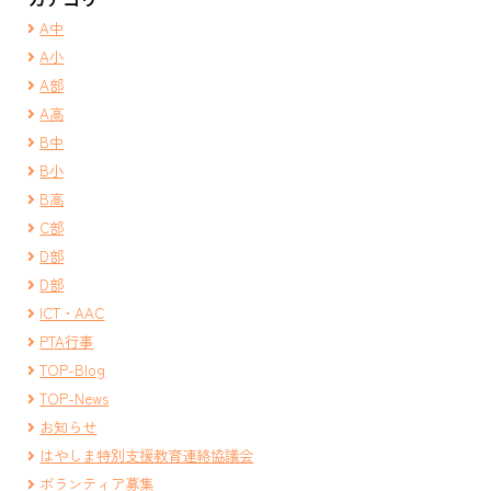
A中
A小
A部
A高
B中
B小
B高
C部
D部
D部
ICT・AAC
PTA行事
TOP-Blog
TOP-News
お知らせ
はやしま特別支援教育連絡協議会
ボランティア募集