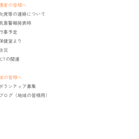
護者の皆様へ
欠席等の連絡について
気象警報発表時
行事予定
保健室より
防災
ICTの関連
域の皆様へ
ボランティア募集
ブログ（地域の皆様用）