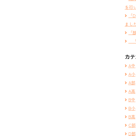
を行
「
まし
「
「
カテ
A中
A小
A部
A高
B中
B小
B高
C部
D部