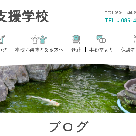
支援学校
〒701-0304 岡
TEL：
086-4
ログ
本校に興味のある方へ
進路
事務室より
保護者
ブログ