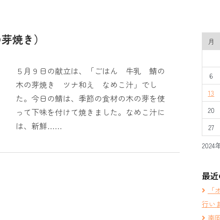
の芽焼き）
月
５月９日の献立は、「ごはん 牛乳 鯖の
6
木の芽焼き ツナ和え なめこ汁」でし
13
た。今日の鯖は、季節の食材の木の芽を使
20
って下味を付けて焼きました。なめこ汁に
は、新鮮……
27
2024
最近
「
行い
南