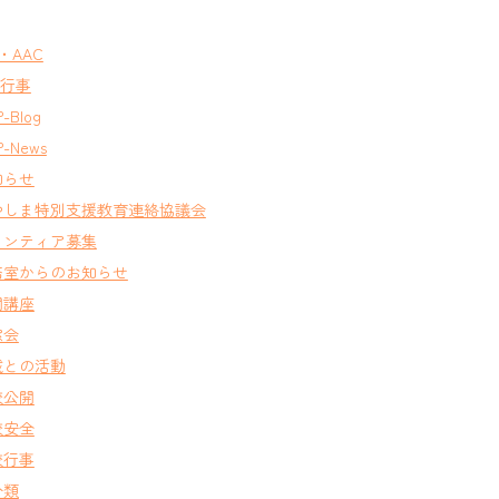
T・AAC
A行事
-Blog
-News
知らせ
やしま特別支援教育連絡協議会
ランティア募集
務室からのお知らせ
開講座
窓会
域との活動
校公開
校安全
校行事
分類