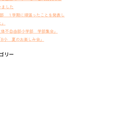
いました
D部 １学期に頑張ったことを発表し
た」
肢体不自由部小学部 学部集会」
B小 夏のお楽しみ会」
ゴリー