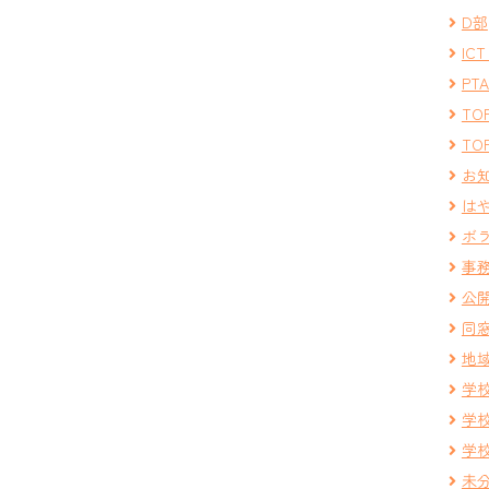
D部
IC
PT
TOP
TOP
お
は
ボ
事
公
同
地
学
学
学
未