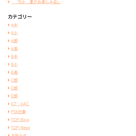
「B小 夏のお楽しみ会」
カテゴリー
A中
A小
A部
A高
B中
B小
B高
C部
D部
D部
ICT・AAC
PTA行事
TOP-Blog
TOP-News
お知らせ