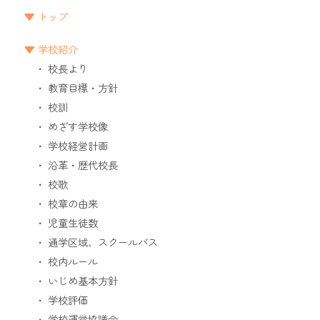
トップ
学校紹介
校長より
教育目標・方針
校訓
めざす学校像
学校経営計画
沿革・歴代校長
校歌
校章の由来
児童生徒数
通学区域、スクールバス
校内ルール
いじめ基本方針
学校評価
学校運営協議会